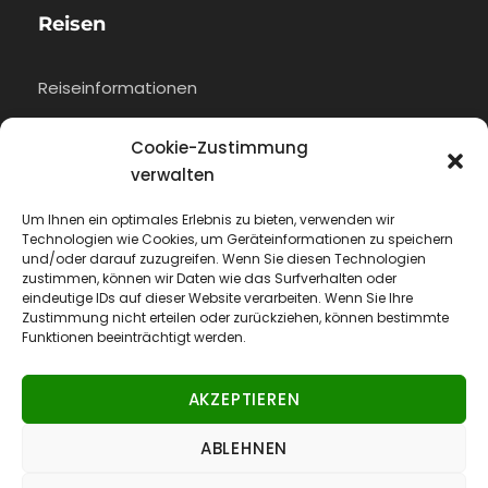
Reisen
Reiseinformationen
Flug buchen
Cookie-Zustimmung
verwalten
Um Ihnen ein optimales Erlebnis zu bieten, verwenden wir
Rechtliches
Technologien wie Cookies, um Geräteinformationen zu speichern
und/oder darauf zuzugreifen. Wenn Sie diesen Technologien
zustimmen, können wir Daten wie das Surfverhalten oder
AGB
eindeutige IDs auf dieser Website verarbeiten. Wenn Sie Ihre
Zustimmung nicht erteilen oder zurückziehen, können bestimmte
Impressum
Funktionen beeinträchtigt werden.
Datenschutz
AKZEPTIEREN
Cookie-Richtlinie (EU)
ABLEHNEN