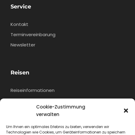
Service
Kontakt
Terminvereinbarung
Newsletter
Reisen
Reiseinformationen
Flug buchen
Cookie-Zustimmung
verwalten
Um Ihnen ein optimales Erlebnis zu bieten, verwenden wir
Rechtliches
Technologien wie Cookies, um Geräteinformationen zu speichern